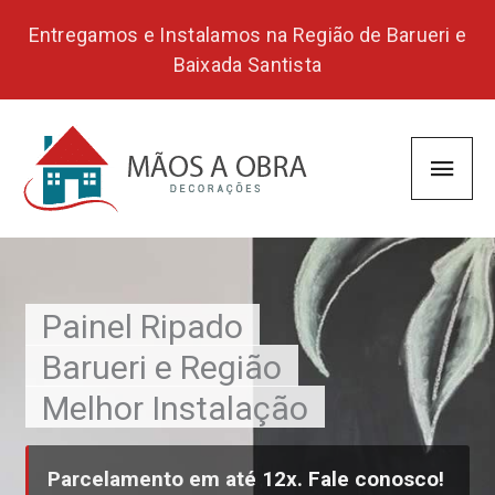
Skip
Entregamos e Instalamos na Região de Barueri e
to
Baixada Santista
content
Main
Men
Painel Ripado
Barueri e Região
Melhor Instalação
Parcelamento em até 12x. Fale conosco!