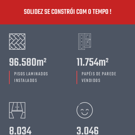
SOLIDEZ SE CONSTRÓI COM O TEMPO !
96.580
m²
11.754
m²
PISOS LAMINADOS
PAPÉIS DE PAREDE
INSTALADOS
VENDIDOS
8.034
3.046