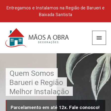
Skip
Entregamos e Instalamos na Região de Barueri e
to
Baixada Santista
content
Main
Men
Quem Somos
Barueri e Região
Melhor Instalação
Parcelamento em até 12x. Fale conosco!