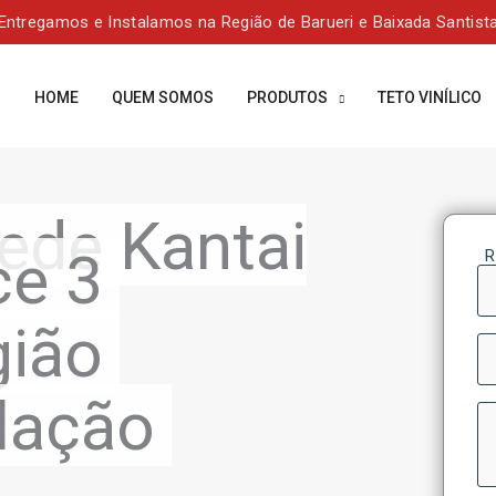
Entregamos e Instalamos na Região de Barueri e Baixada Santist
HOME
QUEM SOMOS
PRODUTOS
TETO VINÍLICO
ede Kantai
ce 3
R
N
gião
W
lação
M