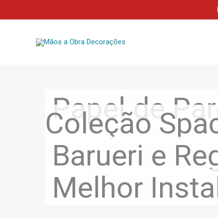
Skip
to
content
Papel de Par
Coleção Spa
Barueri e Re
Melhor Insta